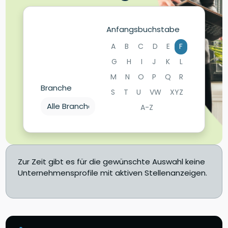
Anfangsbuchstabe
A
B
C
D
E
F
G
H
I
J
K
L
M
N
O
P
Q
R
Branche
S
T
U
VW
XYZ
A-Z
Zur Zeit gibt es für die gewünschte Auswahl keine
Unternehmensprofile mit aktiven Stellenanzeigen.