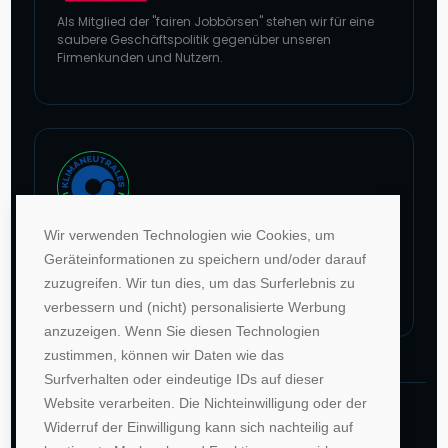
Als Mitglied der "fairen Jobbörsen" stehen wir für eine
saubere Geschäftspolitik gegenüber unseren
Firmenkunden und Nutzern.
Zur Website von faire Jobbörsen
Wir verwenden Technologien wie Cookies, um
Im Rahmen unseres Engagements in der Allianz für
Geräteinformationen zu speichern und/oder darauf
Klima und Entwicklung gleichen wir unsere CO2-
zuzugreifen. Wir tun dies, um das Surferlebnis zu
Emissionen durch weltweite Projekte aus.
verbessern und (nicht) personalisierte Werbung
Zur Website von Climate Extender: Klimaneutrales Unternehmen
anzuzeigen. Wenn Sie diesen Technologien
zustimmen, können wir Daten wie das
Surfverhalten oder eindeutige IDs auf dieser
Website verarbeiten. Die Nichteinwilligung oder der
©1996-2026 Deutsche Hochschulwerbung und -
Widerruf der Einwilligung kann sich nachteilig auf
vertriebs GmbH. Alle Rechte vorbehalten.