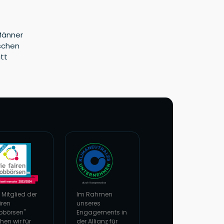
Männer
tschen
tt
 Mitglied der
Im Rahmen
iren
unseres
bbörsen"
Engagements in
hen wir für
der Allianz für