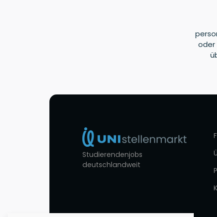
perso
oder 
ü
Studierendenjobs
deutschlandweit