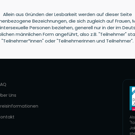
Allein aus Gründen der Lesbarkeit werden auf dieser Seite
nenbezogene Bezeichnungen, die sich zugleich auf Frauen, 
intersexuelle Personen beziehen, generell nur in der im Deu
blichen männlichen Form angeführt, also z.B. "Teilnehmer" sta
"Teilnehmer*innen" oder "Teilnehmerinnen und Teilnehmer".
FAQ
Über Uns
Preisinformationen
Kontakt
Als
"fa
Jo
ste