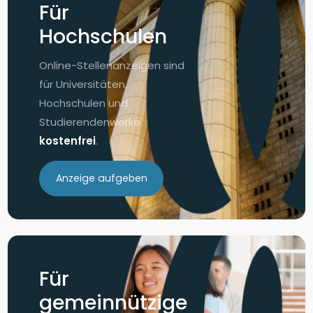
Für
Hochschulen
Online-Stellenanzeigen sind
für Universitäten,
Hochschulen und
Studierendenwerke
kostenfrei
.
Anzeige aufgeben
Für
gemeinnützige