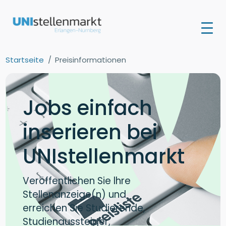
Startseite
Preisinformationen
Jobs einfach
inserieren bei
UNIstellenmarkt
Veröffentlichen Sie lhre
Stellenanzeige(n) und
erreichen Sie Studierende,
Studienaussteiger,