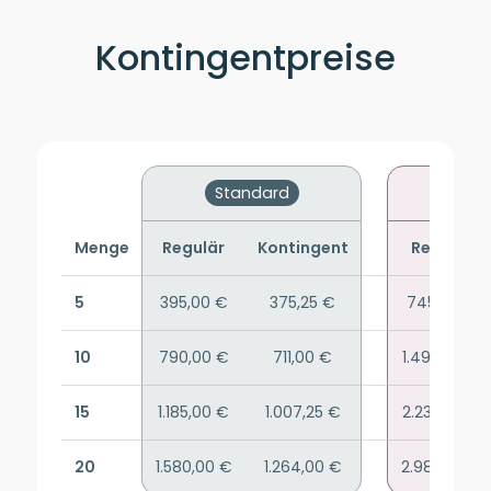
Kontingentpreise
Standard
Pr
Menge
Regulär
Kontingent
Regulär
5
395,00 €
375,25 €
745,00 €
10
790,00 €
711,00 €
1.490,00 €
15
1.185,00 €
1.007,25 €
2.235,00 €
20
1.580,00 €
1.264,00 €
2.980,00 €